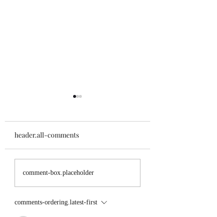
header.all-comments
Scrittori e Stranezze:
Scrivere Oltre le
comment-box.placeholder
Aneddoti Curiosi dal
Regole: Strategie 
Mondo della
scrittura non
Letteratura
Convenzionali pe
comments-ordering.latest-first
Autori Audaci