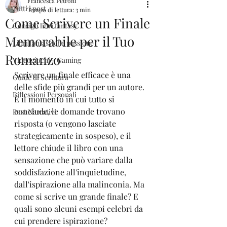
Francesca Petroni
Tutti i post
Tempo di lettura: 3 min
Come Scrivere un Finale
Consigli libri fantasy
Memorabile per il Tuo
Libri fantasy che passione
Romanzo
Videogiochi - Gaming
Scrivere un finale efficace è una 
Guide di Scrittura
delle sfide più grandi per un autore. 
Riflessioni Personali
È il momento in cui tutto si 
conclude, le domande trovano 
Post Narrativi
risposta (o vengono lasciate 
strategicamente in sospeso), e il 
lettore chiude il libro con una 
sensazione che può variare dalla 
soddisfazione all'inquietudine, 
dall'ispirazione alla malinconia. Ma 
come si scrive un grande finale? E 
quali sono alcuni esempi celebri da 
cui prendere ispirazione?