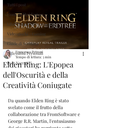
Tutti i post
Consigli libri fantasy
Libri fantasy che passione
Videogiochi - Gaming
Guide di Scrittura
Francesca Petroni
Riflessioni Personali
Tempo di lettura: 3 min
Elden Ring: L'Epopea
Post Narrativi
dell'Oscurità e della
Creatività Coniugate
Da quando Elden Ring è stato 
svelato come il frutto della 
collaborazione tra FromSoftware e 
George R.R. Martin, l'entusiasmo 
dei giocatori ha raggiunto vette 