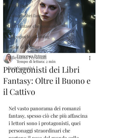
Tutti i post
Consigli libri fantasy
Libri fantasy che passione
Videogiochi - Gaming
Guide di Scrittura
Francesca Petroni
Riflessioni Personali
Tempo di lettura: 2 min
Protagonisti dei Libri
Post Narrativi
Fantasy: Oltre il Buono e
il Cattivo
Nel vasto panorama dei romanzi 
fantasy, spesso ciò che più affascina 
i lettori sono i protagonisti, quei 
personaggi straordinari che 
portano il peso del mondo sulle 