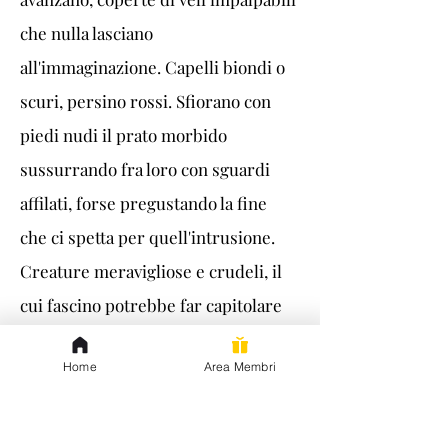
che nulla lasciano 
all'immaginazione. Capelli biondi o 
scuri, persino rossi. Sfiorano con 
piedi nudi il prato morbido 
sussurrando fra loro con sguardi 
affilati, forse pregustando la fine 
che ci spetta per quell'intrusione. 
Creature meravigliose e crudeli, il 
cui fascino potrebbe far capitolare 
l'uomo più retto. Eppure nulla, di 
Home
Area Membri
fronte alla donna che incede fra loro.
Una dea dal volto di porcellana e gli 
occhi più azzurri del cielo. Capelli 