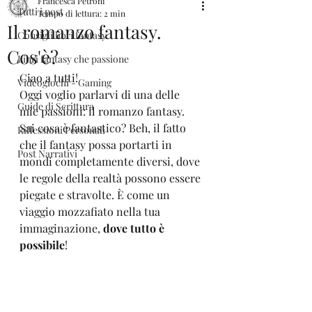
Francesca Petroni
Tutti i post
Tempo di lettura: 2 min
Il romanzo fantasy.
Consigli libri fantasy
Cos'è?
Libri fantasy che passione
Ciao a tutti! 
Videogiochi - Gaming
Oggi voglio parlarvi di una delle 
Guide di Scrittura
mie passioni: il romanzo fantasy. 
Sai cosa è fantastico? Beh, il fatto 
Riflessioni Personali
che il fantasy possa portarti in 
Post Narrativi
mondi completamente diversi, dove 
le regole della realtà possono essere 
piegate e stravolte. È come un 
viaggio mozzafiato nella tua 
immaginazione, 
dove tutto è 
possibile
!