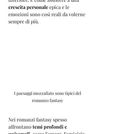
crescita personale
 epica e le 
emozioni sono così reali da volerne 
sempre di più.
I paesaggi mozzafiato sono tipici del 
romanzo fantasy 
Nei romanzi fantasy spesso 
affrontano 
temi profondi e 
universali,
 come l'amore, l'amicizia, 