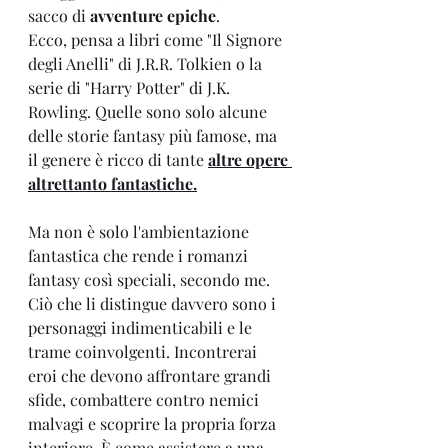
sacco di 
avventure epiche
. 
Ecco, pensa a libri come "Il Signore 
degli Anelli" di J.R.R. Tolkien o la 
serie di "Harry Potter" di J.K. 
Rowling. Quelle sono solo alcune 
delle storie fantasy più famose, ma 
il genere è ricco di tante 
altre opere 
altrettanto fantastiche.
Ma non è solo l'ambientazione 
fantastica che rende i romanzi 
fantasy così speciali, secondo me.
Ciò che li distingue davvero sono i 
personaggi indimenticabili e le 
trame coinvolgenti. Incontrerai 
eroi che devono affrontare grandi 
sfide, combattere contro nemici 
malvagi e scoprire la propria forza 
interiore. È come assistere a una 