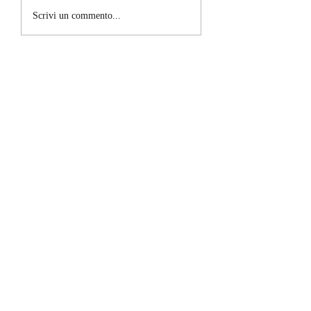
TRILOGIA COMPLETA
Senzamarchio - F
Scrivi un commento...
Inizio