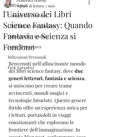
Francesca Petroni
Tutti i post
Tempo di lettura: 5 min
l'Universo dei Libri
Consigli libri fantasy
Science Fantasy: Quando
Libri fantasy che passione
Fantasia e Scienza si
Videogiochi - Gaming
Fondono
Guide di Scrittura
Riflessioni Personali
Benvenuti nell'affascinante mondo 
Post Narrativi
dei libri science fantasy, dove
 due 
generi letterari, fantasia e scienza
, 
si uniscono per creare trame 
avvincenti, mondi magici e 
tecnologie futuriste. Questo genere 
ibrido offre un'esperienza unica per 
i lettori, portandoli in viaggi 
emozionanti che esplorano le 
frontiere dell'immaginazione. In 
questo blog post, esploreremo cosa 