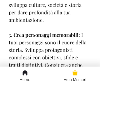
sviluppa culture, società e storia 
per dare profondità alla tua 
ambientazione.
3. 
Crea personaggi memorabili: 
I 
tuoi personaggi sono il cuore della 
storia. Sviluppa protagonisti 
complessi con obiettivi, sfide e 
tratti distintivi. Considera anche 
l'inserimento di personaggi 
secondari affascinanti e antagonisti 
Home
Area Membri
convincenti per alimentare i 
conflitti.
4
. Bilancia la fantasia e la scienza: 
Trova un equilibrio armonioso tra 
gli elementi fantastici e quelli 
scientifici nel tuo racconto. 
Assicurati che entrambi siano ben 