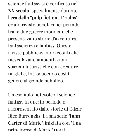
science fantasy si è verificato
 nel 
XX secolo
, specialmente durante 
l'
era della "pulp fiction
". I "pulps" 
erano riviste popolari nel periodo 
tra le due guerre mondiali, che 
presentavano storie d'avventura, 
fantascienza e fantasy. Queste 
riviste pubblicavano racconti che 
mescolavano ambientazioni 
spaziali futuristiche con creature 
magiche, introducendo così il 
genere al grande pubblico.
Un esempio notevole di science 
fantasy in questo periodo è 
rappresentato dalle storie di Edgar 
Rice Burroughs. La sua serie "
John 
Carter di Marte
", iniziata con "Una 
principessa di Marte" (1912), 